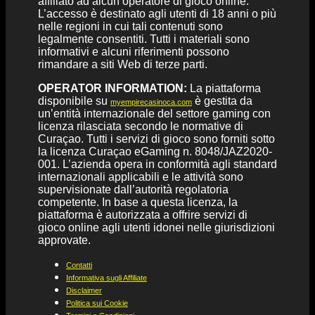
affiliato ad alcun operatore di gioco online.
L’accesso è destinato agli utenti di 18 anni o più
nelle regioni in cui tali contenuti sono
legalmente consentiti. Tutti i materiali sono
informativi e alcuni riferimenti possono
rimandare a siti Web di terze parti.
OPERATOR INFORMATION:
La piattaforma
disponibile su
è gestita da
myempirecasinoca.com
un’entità internazionale del settore gaming con
licenza rilasciata secondo le normative di
Curaçao. Tutti i servizi di gioco sono forniti sotto
la licenza Curaçao eGaming n. 8048/JAZ2020-
001. L’azienda opera in conformità agli standard
internazionali applicabili e le attività sono
supervisionate dall’autorità regolatoria
competente. In base a questa licenza, la
piattaforma è autorizzata a offrire servizi di
gioco online agli utenti idonei nelle giurisdizioni
approvate.
Contatti
Informativa sugli Affiliate
Disclaimer
Politica sui Cookie