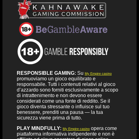
RESPONSIBLE GAMING:
Su
My Empire casino
promuoviamo un gioco equilibrato e
responsabile. Tutti i contenuti relativi al gioco
d’azzardo sono forniti esclusivamente a scopo
di intrattenimento e non devono essere
considerati come una fonte di reddito. Se il
gioco diventa stressante o influisce sul tuo
benessere, prenditi una pausa — la tua
sicurezza viene prima di tutto.
PLAY MINDFULLY:
opera come
My Empire casino
piattaforma informativa indipendente e non è