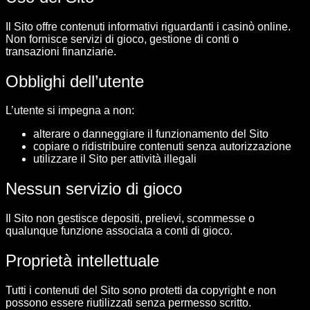
Il Sito offre contenuti informativi riguardanti i casinò online.
Non fornisce servizi di gioco, gestione di conti o
transazioni finanziarie.
Obblighi dell’utente
L’utente si impegna a non:
alterare o danneggiare il funzionamento del Sito
copiare o ridistribuire contenuti senza autorizzazione
utilizzare il Sito per attività illegali
Nessun servizio di gioco
Il Sito non gestisce depositi, prelievi, scommesse o
qualunque funzione associata a conti di gioco.
Proprietà intellettuale
Tutti i contenuti del Sito sono protetti da copyright e non
possono essere riutilizzati senza permesso scritto.