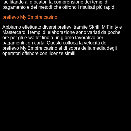
facilitando ai giocatori la comprensione dei tempi di
pagamento e dei metodi che offrono i risultati più rapidi.
prelievo My Empire casino
Abbiamo effettuato diversi prelievi tramite Skrill, MiFinity e
Mastercard. I tempi di elaborazione sono variati da poche
ore per gli e-wallet fino a un giorno lavorativo per i
pagamenti con carta. Questo colloca la velocità del
prelievo My Empire casino al di sopra della media degli
operatori offshore con licenze simili.