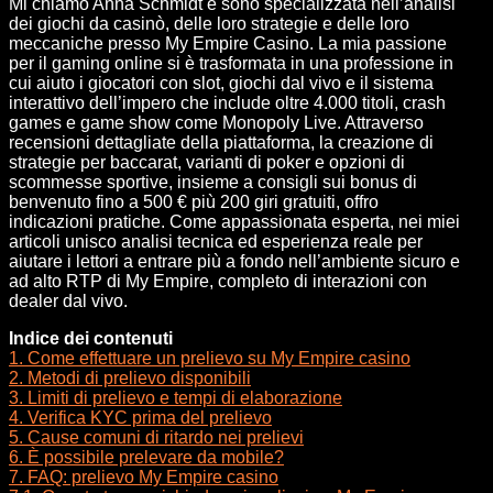
Mi chiamo Anna Schmidt e sono specializzata nell’analisi
dei giochi da casinò, delle loro strategie e delle loro
meccaniche presso My Empire Casino. La mia passione
per il gaming online si è trasformata in una professione in
cui aiuto i giocatori con slot, giochi dal vivo e il sistema
interattivo dell’impero che include oltre 4.000 titoli, crash
games e game show come Monopoly Live. Attraverso
recensioni dettagliate della piattaforma, la creazione di
strategie per baccarat, varianti di poker e opzioni di
scommesse sportive, insieme a consigli sui bonus di
benvenuto fino a 500 € più 200 giri gratuiti, offro
indicazioni pratiche. Come appassionata esperta, nei miei
articoli unisco analisi tecnica ed esperienza reale per
aiutare i lettori a entrare più a fondo nell’ambiente sicuro e
ad alto RTP di My Empire, completo di interazioni con
dealer dal vivo.
Indice dei contenuti
1.
Come effettuare un prelievo su My Empire casino
2.
Metodi di prelievo disponibili
3.
Limiti di prelievo e tempi di elaborazione
4.
Verifica KYC prima del prelievo
5.
Cause comuni di ritardo nei prelievi
6.
È possibile prelevare da mobile?
7.
FAQ: prelievo My Empire casino