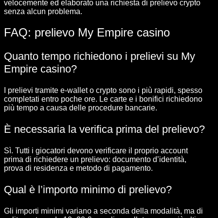
velocemente ed elaborato una richiesta di prelievo crypto
senza alcun problema.
FAQ: prelievo My Empire casino
Quanto tempo richiedono i prelievi su My
Empire casino?
I prelievi tramite e-wallet o crypto sono i più rapidi, spesso
completati entro poche ore. Le carte e i bonifici richiedono
più tempo a causa delle procedure bancarie.
È necessaria la verifica prima del prelievo?
Sì. Tutti i giocatori devono verificare il proprio account
prima di richiedere un prelievo: documento d’identità,
prova di residenza e metodo di pagamento.
Qual è l’importo minimo di prelievo?
Gli importi minimi variano a seconda della modalità, ma di