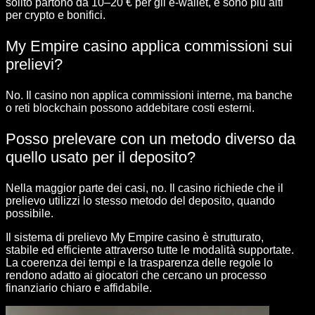
solito partono da 10–20 € per gli e-wallet, e sono più alti
per crypto e bonifici.
My Empire casino applica commissioni sui
prelievi?
No. Il casino non applica commissioni interne, ma banche
o reti blockchain possono addebitare costi esterni.
Posso prelevare con un metodo diverso da
quello usato per il deposito?
Nella maggior parte dei casi, no. Il casino richiede che il
prelievo utilizzi lo stesso metodo del deposito, quando
possibile.
Il sistema di prelievo My Empire casino è strutturato,
stabile ed efficiente attraverso tutte le modalità supportate.
La coerenza dei tempi e la trasparenza delle regole lo
rendono adatto ai giocatori che cercano un processo
finanziario chiaro e affidabile.