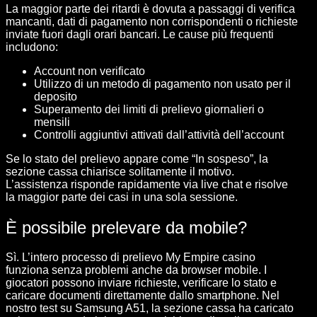
La maggior parte dei ritardi è dovuta a passaggi di verifica
mancanti, dati di pagamento non corrispondenti o richieste
inviate fuori dagli orari bancari. Le cause più frequenti
includono:
Account non verificato
Utilizzo di un metodo di pagamento non usato per il
deposito
Superamento dei limiti di prelievo giornalieri o
mensili
Controlli aggiuntivi attivati dall’attività dell’account
Se lo stato del prelievo appare come “In sospeso”, la
sezione cassa chiarisce solitamente il motivo.
L’assistenza risponde rapidamente via live chat e risolve
la maggior parte dei casi in una sola sessione.
È possibile prelevare da mobile?
Sì. L’intero processo di prelievo My Empire casino
funziona senza problemi anche da browser mobile. I
giocatori possono inviare richieste, verificare lo stato e
caricare documenti direttamente dallo smartphone. Nel
nostro test su Samsung A51, la sezione cassa ha caricato