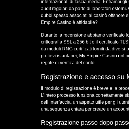
internazionali di fascia media. Entrambi gli
audit regolari da parte di laboratori esterni
dubbi spesso associati ai casinò offshore 
Empire Casino è affidabile?
Durante la recensione abbiamo verificato lo st
crittografia SSL a 256 bit e il certificato TL
da moduli RNG certificati forniti da diversi 
prelievi istantanei, My Empire Casino online
regole di verifica del conto.
Registrazione e accesso su
Il modulo di registrazione è breve e la pro
L’intero processo funziona correttamente s
dell’interfaccia, un aspetto utile per gli ute
una sequenza chiara per creare un accoun
Registrazione passo dopo pass