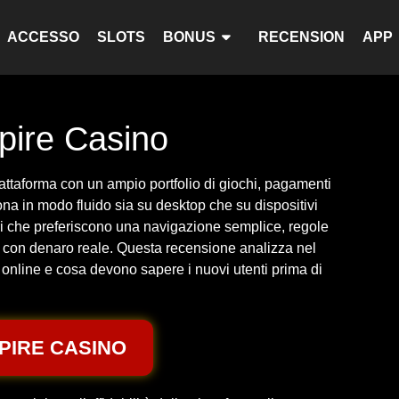
ACCESSO
SLOTS
BONUS
RECENSION
APP
ire Casino
ttaforma con un ampio portfolio di giochi, pagamenti
iona in modo fluido sia su desktop che su dispositivi
tori che preferiscono una navigazione semplice, regole
i con denaro reale. Questa recensione analizza nel
nline e cosa devono sapere i nuovi utenti prima di
PIRE CASINO