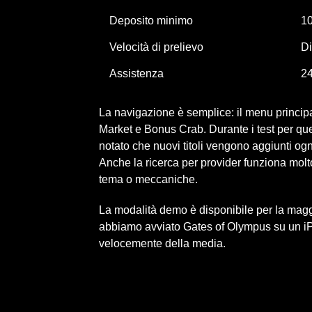
Deposito minimo
10
Velocità di prelievo
Di
Assistenza
24
La navigazione è semplice: il menu principa
Market e Bonus Crab. Durante i test per q
notato che nuovi titoli vengono aggiunti ogn
Anche la ricerca per provider funziona molto b
tema o meccaniche.
La modalità demo è disponibile per la maggio
abbiamo avviato Gates of Olympus su un iPho
velocemente della media.