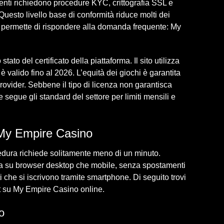
 enti richiedono procedure KYC, crittografia SSL e
. Questo livello base di conformità riduce molti dei
e permette di rispondere alla domanda frequente: My
ato del certificato della piattaforma. Il sito utilizza
S è valido fino al 2026. L’equità dei giochi è garantita
provider. Sebbene il tipo di licenza non garantisca
 segue gli standard del settore per limiti mensili e
 My Empire Casino
cedura richiede solitamente meno di un minuto.
ia su browser desktop che mobile, senza spostamenti
nti che si iscrivono tramite smartphone. Di seguito trovi
t su My Empire Casino online.
o