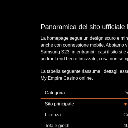
Panoramica del sito ufficial
La homepage segue un design scuro e minima
anche con connessione mobile. Abbiamo vi
Samsung S23: in entrambi i casi il sito si 
un front-end ben ottimizzato, cosa non semp
La tabella seguente riassume i dettagli esse
My Empire Casino online.
Categoria
De
Sito principale
m
Licenza
Cu
Totale giochi
40