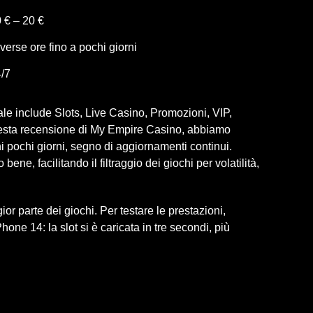
 € – 20 €
verse ore fino a pochi giorni
/7
le include Slots, Live Casino, Promozioni, VIP,
uesta recensione di My Empire Casino, abbiamo
i pochi giorni, segno di aggiornamenti continui.
ene, facilitando il filtraggio dei giochi per volatilità,
r parte dei giochi. Per testare le prestazioni,
ne 14: la slot si è caricata in tre secondi, più