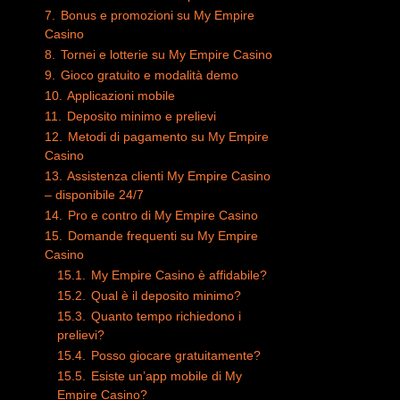
7.
Bonus e promozioni su My Empire
Casino
8.
Tornei e lotterie su My Empire Casino
9.
Gioco gratuito e modalità demo
10.
Applicazioni mobile
11.
Deposito minimo e prelievi
12.
Metodi di pagamento su My Empire
Casino
13.
Assistenza clienti My Empire Casino
– disponibile 24/7
14.
Pro e contro di My Empire Casino
15.
Domande frequenti su My Empire
Casino
15.1.
My Empire Casino è affidabile?
15.2.
Qual è il deposito minimo?
15.3.
Quanto tempo richiedono i
prelievi?
15.4.
Posso giocare gratuitamente?
15.5.
Esiste un’app mobile di My
Empire Casino?