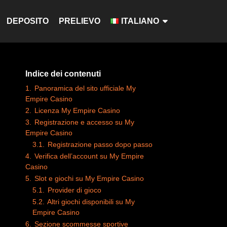
DEPOSITO
PRELIEVO
ITALIANO
Indice dei contenuti
1.
Panoramica del sito ufficiale My
Empire Casino
2.
Licenza My Empire Casino
3.
Registrazione e accesso su My
Empire Casino
3.1.
Registrazione passo dopo passo
4.
Verifica dell’account su My Empire
Casino
5.
Slot e giochi su My Empire Casino
5.1.
Provider di gioco
5.2.
Altri giochi disponibili su My
Empire Casino
6.
Sezione scommesse sportive