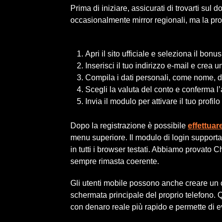
Prima di iniziare, assicurati di trovarti sul
occasionalmente mirror regionali, ma la pro
Apri il sito ufficiale e seleziona il bonu
Inserisci il tuo indirizzo e-mail e crea
Compila i dati personali, come nome, d
Scegli la valuta del conto e conferma l’
Invia il modulo per attivare il tuo prof
Dopo la registrazione è possibile
effettuar
menu superiore. Il modulo di login supporta
in tutti i browser testati. Abbiamo provato 
sempre rimasta coerente.
Gli utenti mobile possono anche creare un
schermata principale del proprio telefono.
con denaro reale più rapido e permette di ev