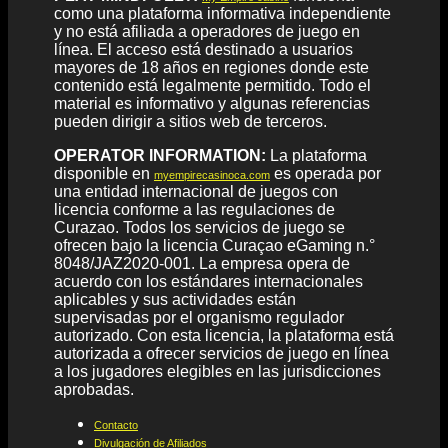
como una plataforma informativa independiente
y no está afiliada a operadores de juego en
línea. El acceso está destinado a usuarios
mayores de 18 años en regiones donde este
contenido está legalmente permitido. Todo el
material es informativo y algunas referencias
pueden dirigir a sitios web de terceros.
OPERATOR INFORMATION:
La plataforma
disponible en
es operada por
myempirecasinoca.com
una entidad internacional de juegos con
licencia conforme a las regulaciones de
Curazao. Todos los servicios de juego se
ofrecen bajo la licencia Curaçao eGaming n.°
8048/JAZ2020-001. La empresa opera de
acuerdo con los estándares internacionales
aplicables y sus actividades están
supervisadas por el organismo regulador
autorizado. Con esta licencia, la plataforma está
autorizada a ofrecer servicios de juego en línea
a los jugadores elegibles en las jurisdicciones
aprobadas.
Contacto
Divulgación de Afiliados