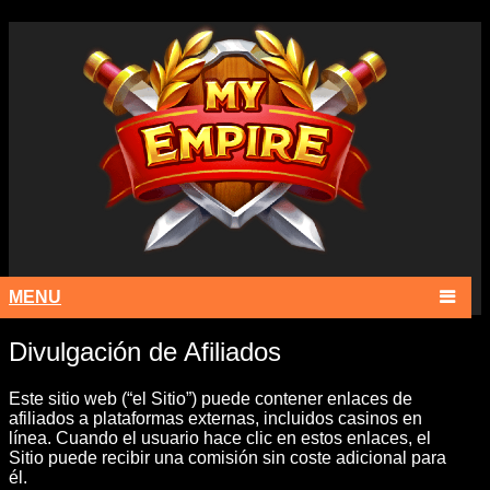
MENU
Divulgación de Afiliados
Este sitio web (“el Sitio”) puede contener enlaces de
afiliados a plataformas externas, incluidos casinos en
línea. Cuando el usuario hace clic en estos enlaces, el
Sitio puede recibir una comisión sin coste adicional para
él.