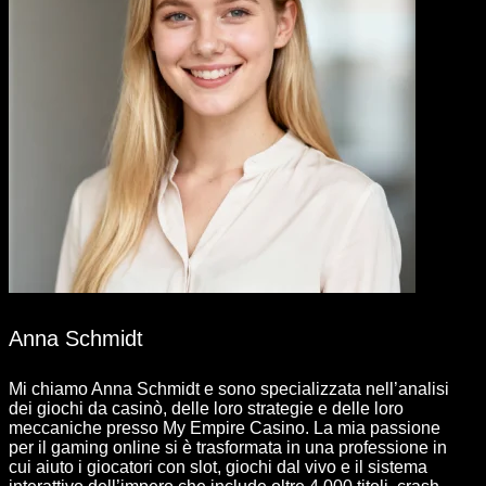
Anna Schmidt
Mi chiamo Anna Schmidt e sono specializzata nell’analisi
dei giochi da casinò, delle loro strategie e delle loro
meccaniche presso My Empire Casino. La mia passione
per il gaming online si è trasformata in una professione in
cui aiuto i giocatori con slot, giochi dal vivo e il sistema