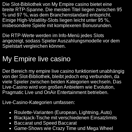
Die Slot-Bibliothek von My Empire casino bietet eine
breite RTP-Spanne. Die meisten Titel liegen zwischen 95
% und 97 %, was dem Branchenstandard entspricht.
Einige High-Volatility-Slots liegen leicht unter 95 %,
insbesondere Spiele mit komplexeren Bonusrunden.
Die RTP-Werte werden im Info-Menü jedes Slots
angezeigt, sodass Spieler Auszahlungsmodelle vor dem
Spielstart vergleichen können.
My Empire live casino
Der Bereich my empire live casino funktioniert unabhängig
von der Slot-Bibliothek, bleibt jedoch eng verbunden, da
viele Spieler zwischen beiden Kategorien wechseln. Das
Live-Casino wird von großen Anbietern wie Evolution,
Pragmatic Live und OnAir Entertainment betrieben.
Live-Casino-Kategorien umfassen:
Roulette-Varianten (European, Lightning, Auto)
Blackjack-Tische mit verschiedenen Einsatzlimits
Baccarat und Speed Baccarat
Game-Shows wie Crazy Time und Mega Wheel