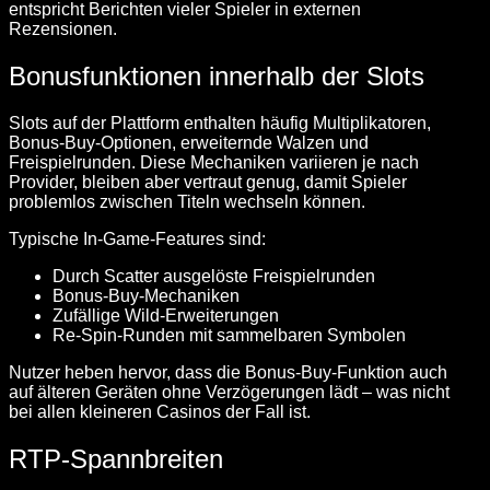
entspricht Berichten vieler Spieler in externen
Rezensionen.
Bonusfunktionen innerhalb der Slots
Slots auf der Plattform enthalten häufig Multiplikatoren,
Bonus-Buy-Optionen, erweiternde Walzen und
Freispielrunden. Diese Mechaniken variieren je nach
Provider, bleiben aber vertraut genug, damit Spieler
problemlos zwischen Titeln wechseln können.
Typische In-Game-Features sind:
Durch Scatter ausgelöste Freispielrunden
Bonus-Buy-Mechaniken
Zufällige Wild-Erweiterungen
Re-Spin-Runden mit sammelbaren Symbolen
Nutzer heben hervor, dass die Bonus-Buy-Funktion auch
auf älteren Geräten ohne Verzögerungen lädt – was nicht
bei allen kleineren Casinos der Fall ist.
RTP-Spannbreiten