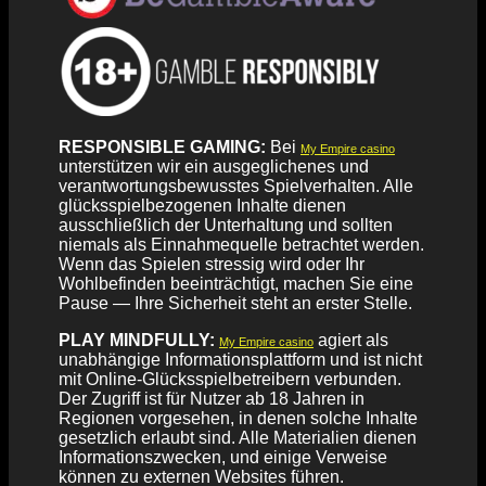
RESPONSIBLE GAMING:
Bei
My Empire casino
unterstützen wir ein ausgeglichenes und
verantwortungsbewusstes Spielverhalten. Alle
glücksspielbezogenen Inhalte dienen
ausschließlich der Unterhaltung und sollten
niemals als Einnahmequelle betrachtet werden.
Wenn das Spielen stressig wird oder Ihr
Wohlbefinden beeinträchtigt, machen Sie eine
Pause — Ihre Sicherheit steht an erster Stelle.
PLAY MINDFULLY:
agiert als
My Empire casino
unabhängige Informationsplattform und ist nicht
mit Online-Glücksspielbetreibern verbunden.
Der Zugriff ist für Nutzer ab 18 Jahren in
Regionen vorgesehen, in denen solche Inhalte
gesetzlich erlaubt sind. Alle Materialien dienen
Informationszwecken, und einige Verweise
können zu externen Websites führen.