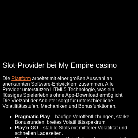
Slot-Provider bei My Empire casino
Die
Plattform
arbeitet mit einer großen Auswahl an
anerkannten Software-Entwicklern zusammen. Alle
Provider unterstützen HTML5-Technologie, was ein
flüssiges Spielerlebnis ohne App-Download ermöglicht.
Die Vielzahl der Anbieter sorgt für unterschiedliche
Volatilitätsstufen, Mechaniken und Bonusfunktionen.
Pragmatic Play
– häufige Veröffentlichungen, starke
Bonusrunden, breites Volatilitätsspektrum.
Play’n GO
– stabile Slots mit mittlerer Volatilität und
schnellen Ladezeiten.