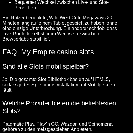
Bequemer Wechsel zwischen Live- und Slot-
Bereichen
Ein Nutzer berichtete, Wild West Gold Megaways 20
Minuten lang auf einem Tablet gespielt zu haben, ohne
eine einzige Unterbrechung. Ein anderer schrieb, dass
Live-Roulette selbst beim Wechseln zwischen
Browsertabs stabil lief.
FAQ: My Empire casino slots
Sind alle Slots mobil spielbar?
Ja. Die gesamte Slot-Bibliothek basiert auf HTML5,
sodass jedes Spiel ohne Installation auf Mobilgeräten
läuft.
Welche Provider bieten die beliebtesten
Slots?
Pragmatic Play, Play’n GO, Wazdan und Spinomenal
gehören zu den meistgespielten Anbietern.