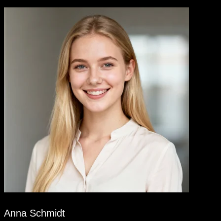
Anna Schmidt